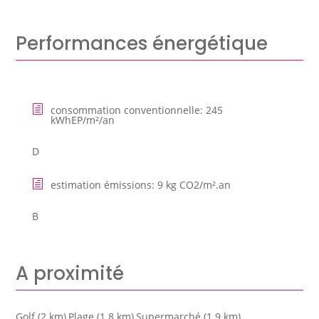
Performances énergétique
consommation conventionnelle
:
245
kWhEP/m²/an
D
estimation émissions
:
9 kg CO2/m².an
B
A proximité
Golf (2 km),Plage (1.8 km),Supermarché (1.9 km),,,,,,,,,,,,,,,,,,,,,,,,,,,,