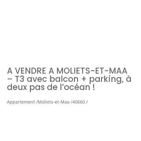
Simulation d'emprunt
Estimer mon bien
A VENDRE A MOLIETS-ET-MAA
Rejoindre Weloge
Trouver un consultant
– T3 avec balcon + parking, à
deux pas de l’océan !
Accès propriétaire / locataire
Appartement /
Moliets-et-Maa /
40660 /