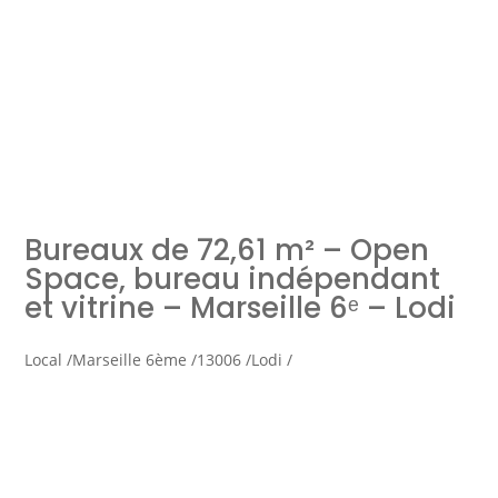
Simulation d'emprunt
Estimer mon bien
Bureaux de 72,61 m² – Open
Rejoindre Weloge
Trouver un consultant
Space, bureau indépendant
et vitrine – Marseille 6ᵉ – Lodi
Accès propriétaire / locataire
Local /
Marseille 6ème /
13006 /
Lodi /