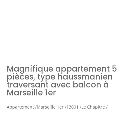
Simulation d'emprunt
Estimer mon bien
Magnifique appartement 5
Rejoindre Weloge
Trouver un consultant
pièces, type haussmanien
traversant avec balcon à
Accès propriétaire / locataire
Marseille 1er
Appartement /
Marseille 1er /
13001 /
Le Chapitre /