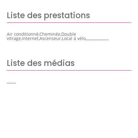
Liste des prestations
Air conditionné,Cheminée,Double
vitrage,Internet,Ascenseur,Local à vélo,,,,,,,,,,,,,,,,,,,,,,,,,
Liste des médias
,,,,,,,,,,