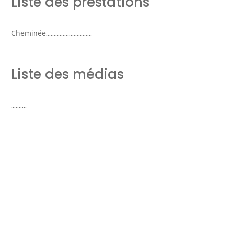
Liste des prestations
Cheminée,,,,,,,,,,,,,,,,,,,,,,,,,,,,,,
Liste des médias
,,,,,,,,,,