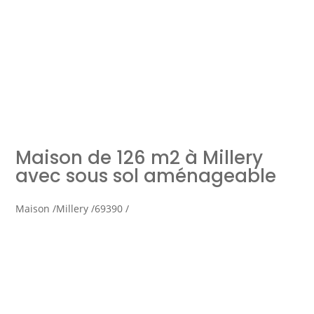
Simulation d'emprunt
Estimer mon bien
Maison de 126 m2 à Millery
Rejoindre Weloge
Trouver un consultant
avec sous sol aménageable
Accès propriétaire / locataire
Maison /
Millery /
69390 /