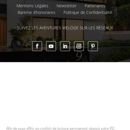
Mentions Légales
Newsletter
Partenaires
Barème d’honoraires
Politique de Confidentialité
SUIVEZ LES AVENTURES WELOGE SUR LES RÉSEAUX
Afin de vous offrir un confort de lecture permanent, depuis votre PC,