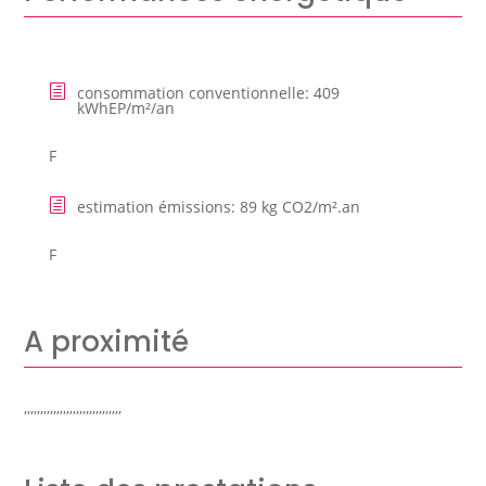
consommation conventionnelle
:
409
kWhEP/m²/an
F
estimation émissions
:
89 kg CO2/m².an
F
A proximité
,,,,,,,,,,,,,,,,,,,,,,,,,,,,,,