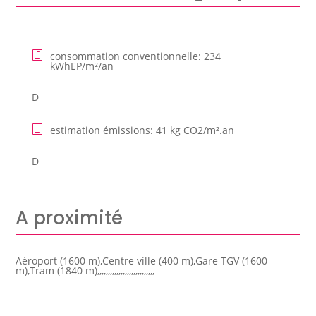
consommation conventionnelle
:
234
kWhEP/m²/an
D
estimation émissions
:
41 kg CO2/m².an
D
A proximité
Aéroport (1600 m),Centre ville (400 m),Gare TGV (1600
m),Tram (1840 m),,,,,,,,,,,,,,,,,,,,,,,,,,,