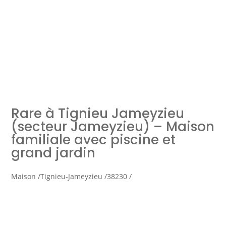
Simulation d'emprunt
Estimer mon bien
Rare à Tignieu Jameyzieu
Rejoindre Weloge
Trouver un consultant
(secteur Jameyzieu) – Maison
familiale avec piscine et
Accès propriétaire / locataire
grand jardin
Maison /
Tignieu-Jameyzieu /
38230 /