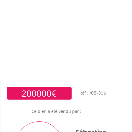
ens
Gestion locative
Témoignages
Blog
Contact
Trouver un consultant
Accès propriétaire / locataire
200000€
Réf : 7087355
Ce bien a été vendu par :
Sébastien