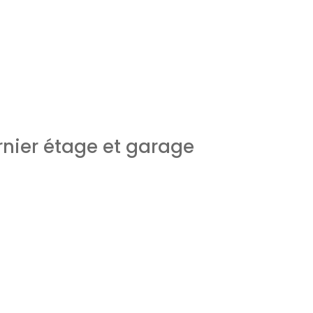
Concept
Liste des bi
ation d'emprunt
Estimer mon bien
Rejoindre Weloge
rnier étage et garage