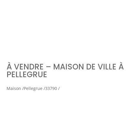
Simulation d'emprunt
Estimer mon bien
À VENDRE – MAISON DE VILLE À
Rejoindre Weloge
Trouver un consultant
PELLEGRUE
Accès propriétaire / locataire
Maison /
Pellegrue /
33790 /