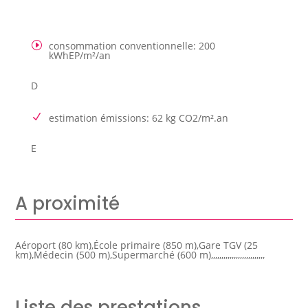
consommation conventionnelle
:
200
kWhEP/m²/an
D
estimation émissions
:
62 kg CO2/m².an
E
A proximité
Aéroport (80 km),École primaire (850 m),Gare TGV (25
km),Médecin (500 m),Supermarché (600 m),,,,,,,,,,,,,,,,,,,,,,,,,,
Liste des prestations