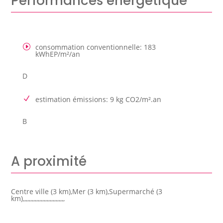
Performances énergétique
consommation conventionnelle
:
183
kWhEP/m²/an
D
estimation émissions
:
9 kg CO2/m².an
B
A proximité
Centre ville (3 km),Mer (3 km),Supermarché (3
km),,,,,,,,,,,,,,,,,,,,,,,,,,,,