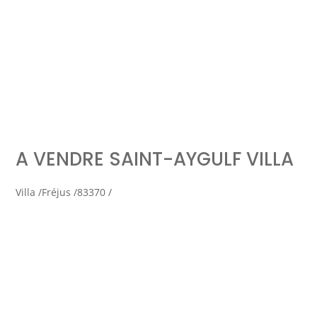
Simulation d'emprunt
Estimer mon bien
A VENDRE SAINT-AYGULF VILLA
Rejoindre Weloge
Trouver un consultant
Villa /
Fréjus /
83370 /
Accès propriétaire / locataire