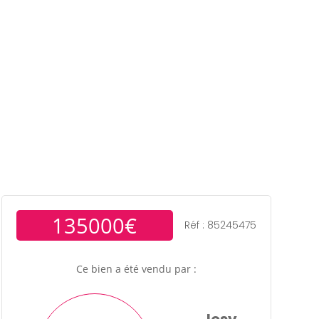
ens
Gestion locative
Témoignages
Blog
Contact
Trouver un consultant
Accès propriétaire / locataire
135000€
Réf : 85245475
Ce bien a été vendu par :
Josy