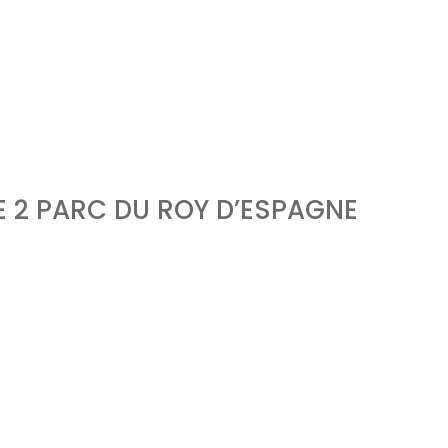
Concept
Liste des bi
ation d'emprunt
Estimer mon bien
Rejoindre Weloge
 2 PARC DU ROY D’ESPAGNE