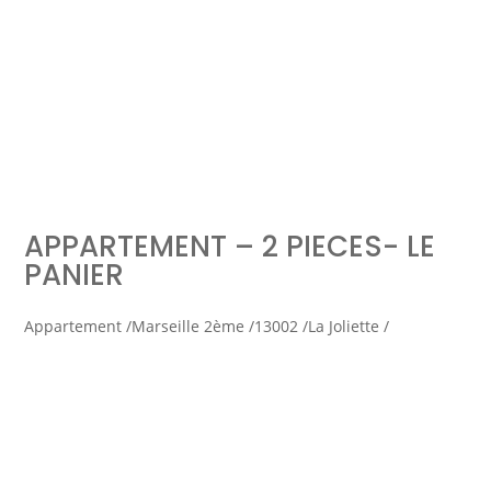
Simulation d'emprunt
Estimer mon bien
APPARTEMENT – 2 PIECES- LE
Rejoindre Weloge
Trouver un consultant
PANIER
Accès propriétaire / locataire
Appartement /
Marseille 2ème /
13002 /
La Joliette /