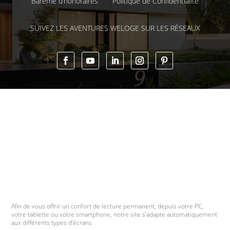
Barème d’honoraires
Politique de Confidentialité
SUIVEZ LES AVENTURES WELOGE SUR LES RÉSEAUX
Afin de vous offrir un confort de lecture permanent, depuis votre PC,
votre tablette ou votre smartphone, notre site s’adapte automatiquement
aux différents types d’écrans
contacter l'agent
Message WhatsApp