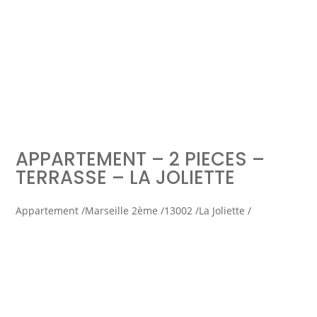
Simulation d'emprunt
Estimer mon bien
APPARTEMENT – 2 PIECES –
Rejoindre Weloge
Trouver un consultant
TERRASSE – LA JOLIETTE
Accès propriétaire / locataire
Appartement /
Marseille 2ème /
13002 /
La Joliette /