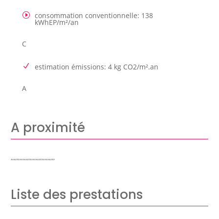
consommation conventionnelle
:
138
kWhEP/m²/an
C
estimation émissions
:
4 kg CO2/m².an
A
A proximité
,,,,,,,,,,,,,,,,,,,,,,,,,,,,,,
Liste des prestations