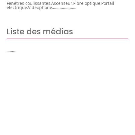
Fenêtres coulissantes,Ascenseur,Fibre optique,Portail
électrique,Vidéophone,,,,,,,,,,,,,,,,,,,,,,,,,,
Liste des médias
,,,,,,,,,,