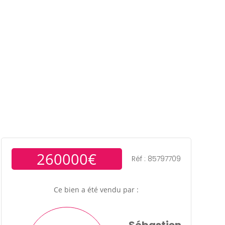
ens
Gestion locative
Témoignages
Blog
Contact
Trouver un consultant
Accès propriétaire / locataire
260000€
Réf : 85797709
Ce bien a été vendu par :
Sébastien