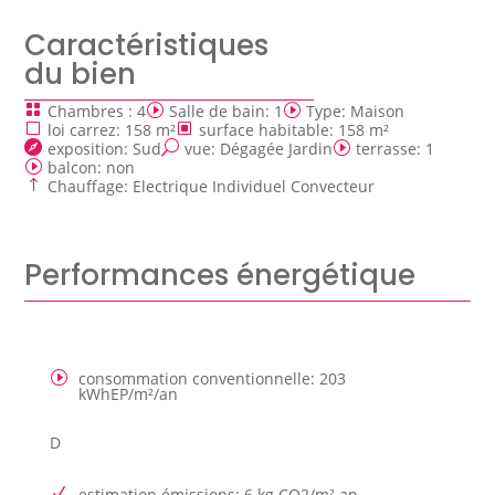
Caractéristiques
du bien
Chambres
:
4
Salle de bain
:
1
Type
:
Maison
loi carrez
:
158 m²
surface habitable
:
158 m²
exposition
:
Sud
vue
:
Dégagée Jardin
terrasse
:
1
balcon
:
non
Chauffage
:
Electrique Individuel Convecteur
Performances énergétique
consommation conventionnelle
:
203
kWhEP/m²/an
D
estimation émissions
:
6 kg CO2/m².an