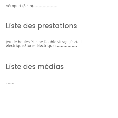
Aéroport (8 km),,,,,,,,,,,,,,,,,,,,,,,,,,,,,,
Liste des prestations
Jeu de boules,Piscine,Double vitrage,Portail
électrique,Stores électriques,,,,,,,,,,,,,,,,,,,,,,,,,,
Liste des médias
,,,,,,,,,,