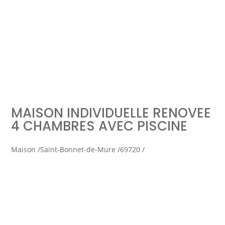
Simulation d'emprunt
Estimer mon bien
MAISON INDIVIDUELLE RENOVEE
Rejoindre Weloge
Trouver un consultant
4 CHAMBRES AVEC PISCINE
Accès propriétaire / locataire
Maison /
Saint-Bonnet-de-Mure /
69720 /