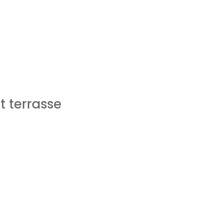
Concept
Liste des bi
ation d'emprunt
Estimer mon bien
Rejoindre Weloge
t terrasse