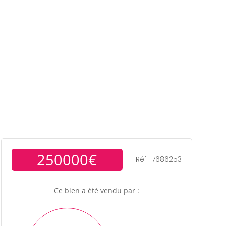
ens
Gestion locative
Témoignages
Blog
Contact
Trouver un consultant
Accès propriétaire / locataire
250000€
Réf : 7686253
Ce bien a été vendu par :