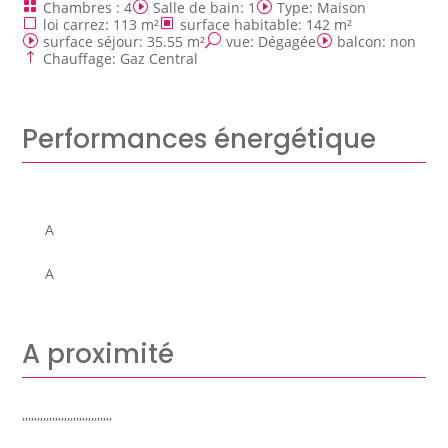
Chambres
:
4
Salle de bain
:
1
Type
:
Maison
loi carrez
:
113 m²
surface habitable
:
142 m²
surface séjour
:
35.55 m²
vue
:
Dégagée
balcon
:
non
Chauffage
:
Gaz Central
Performances énergétique
A
A
A proximité
,,,,,,,,,,,,,,,,,,,,,,,,,,,,,,