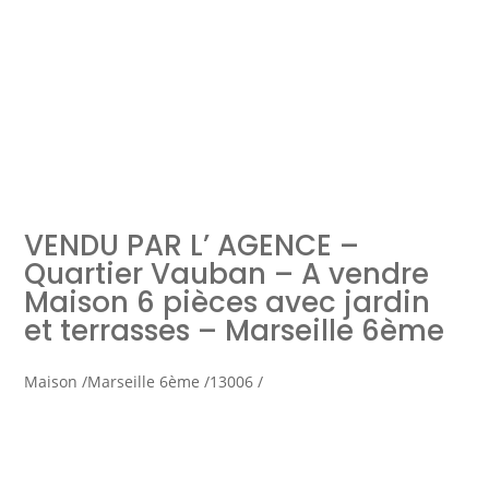
Simulation d'emprunt
Estimer mon bien
VENDU PAR L’ AGENCE –
Rejoindre Weloge
Trouver un consultant
Quartier Vauban – A vendre
Maison 6 pièces avec jardin
Accès propriétaire / locataire
et terrasses – Marseille 6ème
Maison /
Marseille 6ème /
13006 /