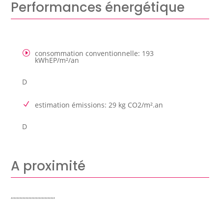
Performances énergétique
consommation conventionnelle
:
193
kWhEP/m²/an
D
estimation émissions
:
29 kg CO2/m².an
D
A proximité
,,,,,,,,,,,,,,,,,,,,,,,,,,,,,,