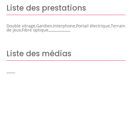
Liste des prestations
Double vitrage,Gardien,Interphone,Portail électrique,Terrain
de jeux,Fibre optique,,,,,,,,,,,,,,,,,,,,,,,,,
Liste des médias
,,,,,,,,,,