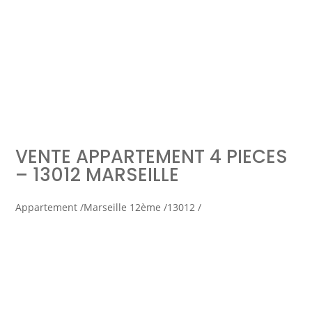
Simulation d'emprunt
Estimer mon bien
VENTE APPARTEMENT 4 PIECES
Rejoindre Weloge
Trouver un consultant
– 13012 MARSEILLE
Accès propriétaire / locataire
Appartement /
Marseille 12ème /
13012 /