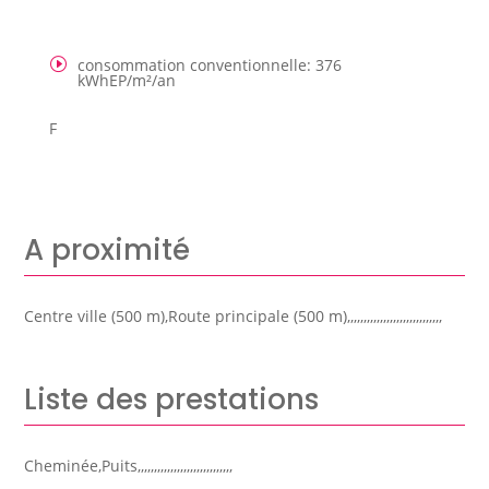
consommation conventionnelle
:
376
kWhEP/m²/an
F
A proximité
Centre ville (500 m),Route principale (500 m),,,,,,,,,,,,,,,,,,,,,,,,,,,,,
Liste des prestations
Cheminée,Puits,,,,,,,,,,,,,,,,,,,,,,,,,,,,,