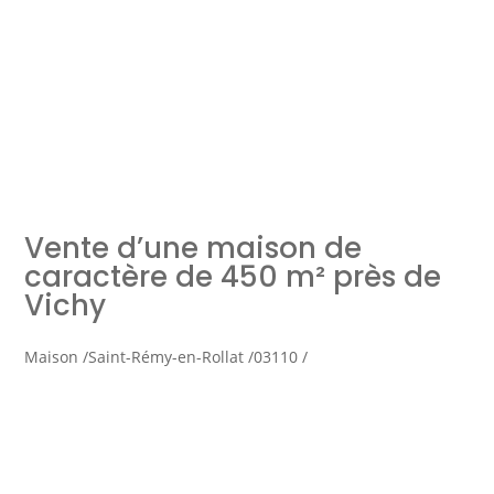
Simulation d'emprunt
Estimer mon bien
Vente d’une maison de
Rejoindre Weloge
Trouver un consultant
caractère de 450 m² près de
Vichy
Accès propriétaire / locataire
Maison /
Saint-Rémy-en-Rollat /
03110 /