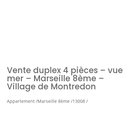
Simulation d'emprunt
Estimer mon bien
Vente duplex 4 pièces – vue
Rejoindre Weloge
Trouver un consultant
mer – Marseille 8ème –
Village de Montredon
Accès propriétaire / locataire
Appartement /
Marseille 8ème /
13008 /