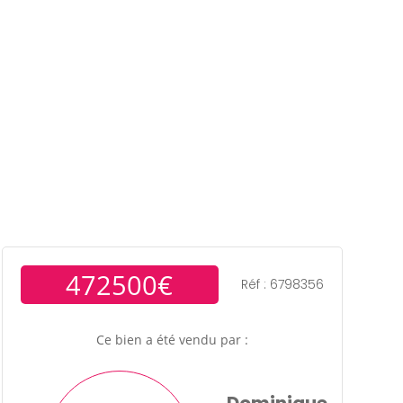
ens
Gestion locative
Témoignages
Blog
Contact
Trouver un consultant
Accès propriétaire / locataire
472500€
Réf : 6798356
Ce bien a été vendu par :
Dominique