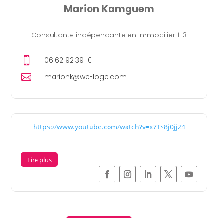
Marion Kamguem
Consultante indépendante en immobilier । 13

06 62 92 39 10

marionk@we-loge.com
https://www.youtube.com/watch?v=x7Ts8j0jjZ4
Lire plus