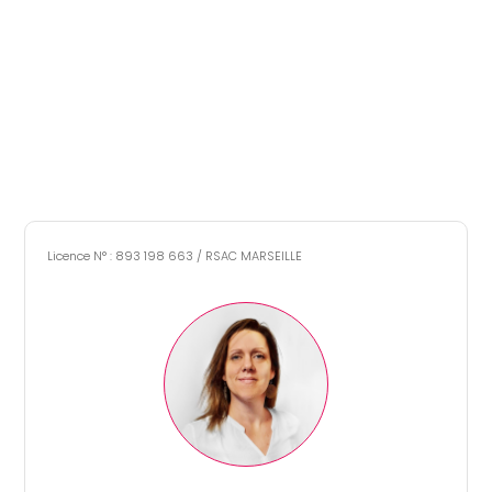
Simulation d'emprunt
Estimer mon bien
Rejoindre Weloge
Licence N° : 893 198 663 / RSAC MARSEILLE
Trouver un consultant
Accès propriétaire / locataire