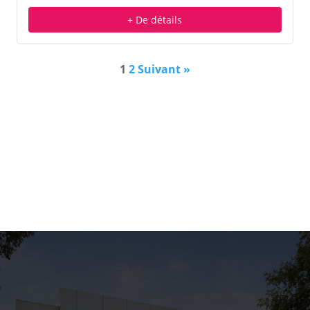
+ De détails
1
2
Suivant »