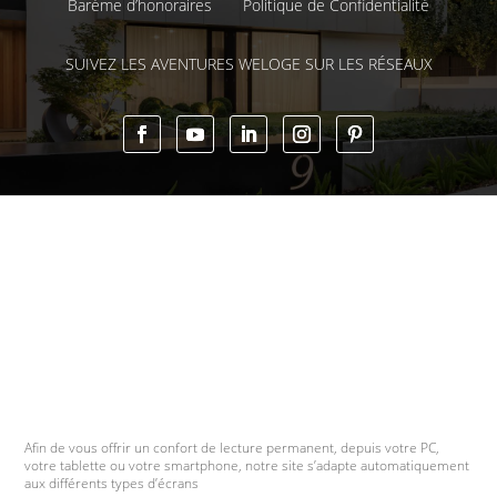
Barème d’honoraires
Politique de Confidentialité
SUIVEZ LES AVENTURES WELOGE SUR LES RÉSEAUX
Afin de vous offrir un confort de lecture permanent, depuis votre PC,
votre tablette ou votre smartphone, notre site s’adapte automatiquement
aux différents types d’écrans
contacter l'agent
Message WhatsApp