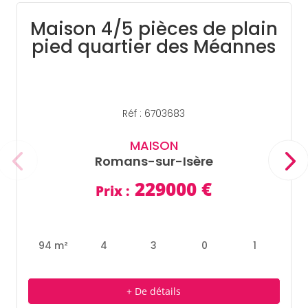
Maison 4/5 pièces de plain
pied quartier des Méannes
Réf : 6703683
MAISON
Romans-sur-Isère
229000
€
Prix :
94 m²
4
3
0
1
+ De détails