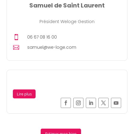
Samuel de Saint Laurent
Président Weloge Gestion

06 67 08 16 00

samuel@we-loge.com
Lire plus
Estimer mon bien