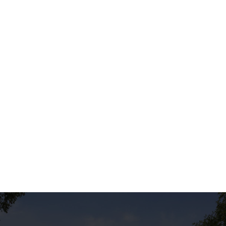
Le Conseil de Paris a voté le
doublement de la taxe sur les
logements vacants : 30 % de la valeur
locative cadastrale après un an de
vacance, 60 % après deux ans, dès le
1er janvier 2027. Taux, exemples
chiffrés, exonérations maintenues et
stratégies pour les propriétaires : on
fait le point.
Lire l'article