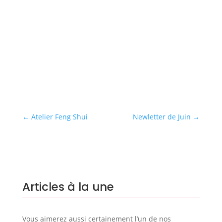
d’être constamment au courant des innovations
technologiques et digitales pour les mettre au service
des clients.
←
Atelier Feng Shui
Newletter de Juin
→
Articles à la une
Vous aimerez aussi certainement l’un de nos