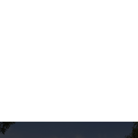
Le Conseil de Paris a voté le
doublement de la taxe sur les
logements vacants : 30 % de la valeur
locative cadastrale après un an de
vacance, 60 % après deux ans, dès le
1er janvier 2027. Taux, exemples
chiffrés, exonérations maintenues et
stratégies pour les propriétaires : on
fait le point.
Lire l'article