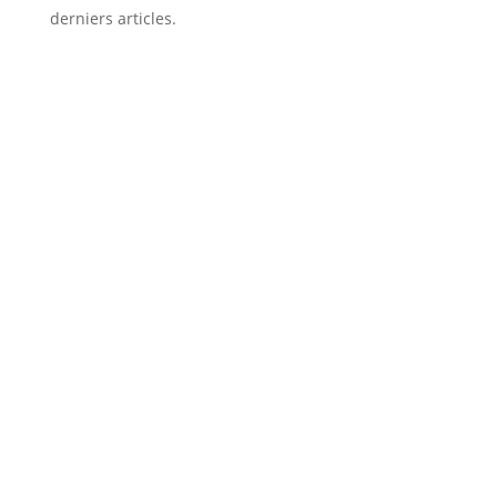
derniers articles.
Taxe sur les
logements
vacants à Paris :
le doublement
voté, ce qui
change pour les
propriétaires dès
2027