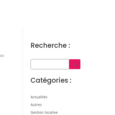
ens
Gestion locative
Témoignages
Blog
Contact
Trouver un consultant
Accès propriétaire / locataire
Recherche :
sus
Catégories :
Actualités
Autres
Gestion locative