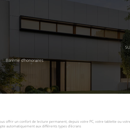
SU
Barème d’honoraires
ous offrir un confort de lecture permanent, depuis votre PC, votre tablette ou vot
dapte automatiquement aux différents types d’écrans