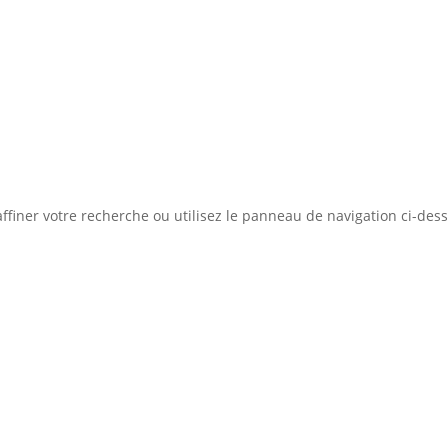
Concept
Liste des bi
ation d'emprunt
Estimer mon bien
Rejoindre Weloge
ffiner votre recherche ou utilisez le panneau de navigation ci-des