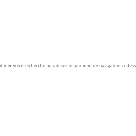
Concept
Liste des bi
ation d'emprunt
Estimer mon bien
Rejoindre Weloge
ffiner votre recherche ou utilisez le panneau de navigation ci-des