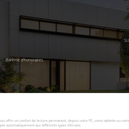
SU
Barème d’honoraires
ous offrir un confort de lecture permanent, depuis votre PC, votre tablette ou vot
dapte automatiquement aux différents types d’écrans