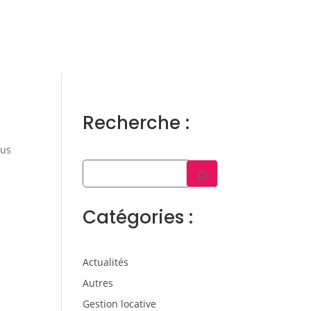
ens
Gestion locative
Témoignages
Blog
Contact
Trouver un consultant
Accès propriétaire / locataire
Recherche :
sus
Catégories :
Actualités
Autres
Gestion locative