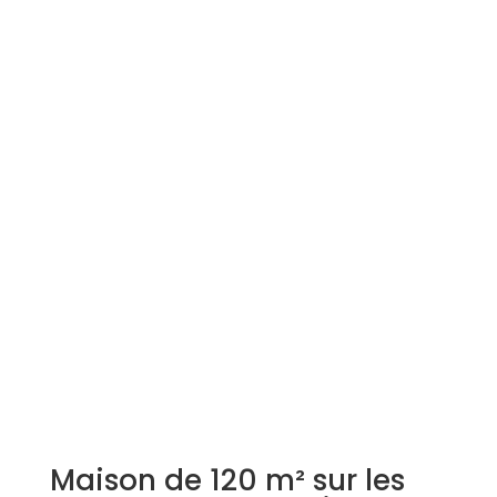
Simulation d'emprunt
Estimer mon bien
Rejoindre Weloge
Trouver un consultant
Accès propriétaire / locataire
Maison de 120 m² sur les