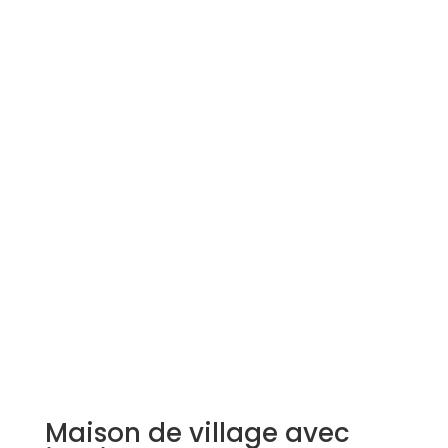
Simulation d'emprunt
Estimer mon bien
Rejoindre Weloge
Trouver un consultant
Accès propriétaire / locataire
Maison de village avec