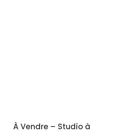
Simulation d'emprunt
Estimer mon bien
Rejoindre Weloge
Trouver un consultant
Accès propriétaire / locataire
À Vendre – Studio à