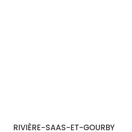
Simulation d'emprunt
Estimer mon bien
Rejoindre Weloge
Trouver un consultant
Accès propriétaire / locataire
RIVIÈRE-SAAS-ET-GOURBY