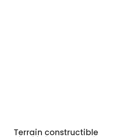
Simulation d'emprunt
Estimer mon bien
Rejoindre Weloge
Trouver un consultant
Accès propriétaire / locataire
Terrain constructible