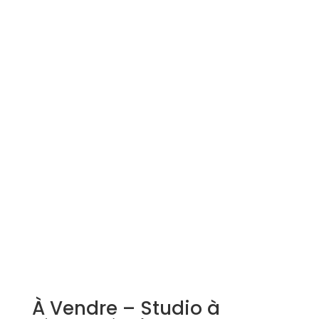
Simulation d'emprunt
Estimer mon bien
Rejoindre Weloge
Trouver un consultant
Accès propriétaire / locataire
À Vendre – Studio à