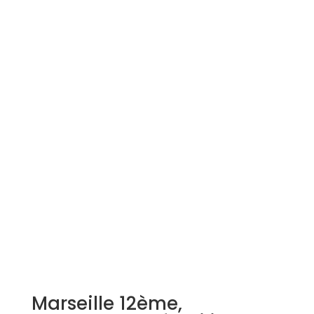
Simulation d'emprunt
Estimer mon bien
Rejoindre Weloge
Trouver un consultant
Accès propriétaire / locataire
Marseille 12ème,