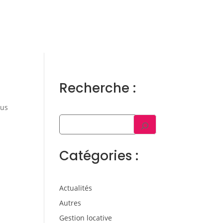
ens
Gestion locative
Témoignages
Blog
Contact
Trouver un consultant
Accès propriétaire / locataire
Recherche :
sus
Catégories :
Actualités
Autres
Gestion locative