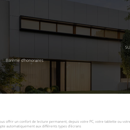
SU
Barème d’honoraires
ous offrir un confort de lecture permanent, depuis votre PC, votre tablette ou vot
dapte automatiquement aux différents types d’écrans