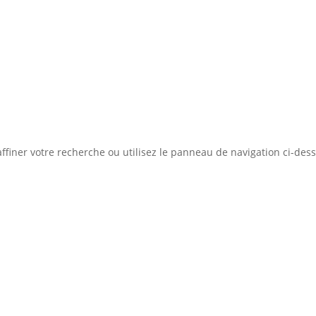
Concept
Liste des bi
ation d'emprunt
Estimer mon bien
Rejoindre Weloge
ffiner votre recherche ou utilisez le panneau de navigation ci-des