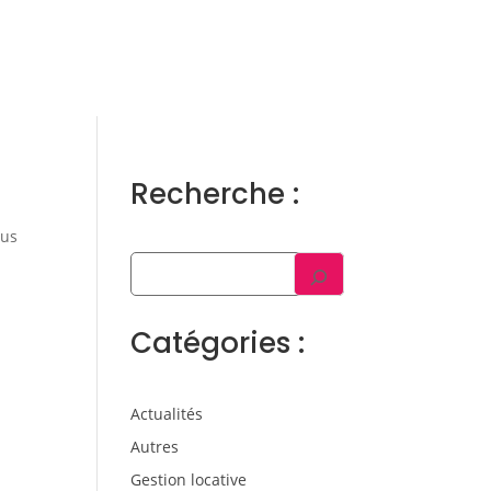
ens
Gestion locative
Témoignages
Blog
Contact
Trouver un consultant
Accès propriétaire / locataire
Recherche :
sus
Catégories :
Actualités
Autres
Gestion locative