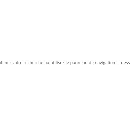
Concept
Liste des bi
ation d'emprunt
Estimer mon bien
Rejoindre Weloge
ffiner votre recherche ou utilisez le panneau de navigation ci-des