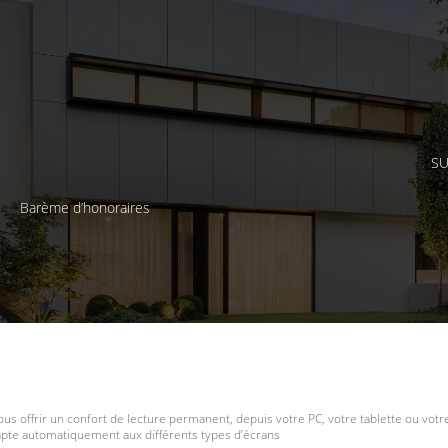
SU
Barème d’honoraires
ous offrir un confort de lecture permanent, depuis votre PC, votre tablette ou vot
dapte automatiquement aux différents types d’écrans