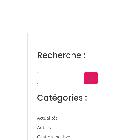
ens
Gestion locative
Témoignages
Blog
Contact
Trouver un consultant
Accès propriétaire / locataire
Recherche :
Catégories :
Actualités
Autres
Gestion locative