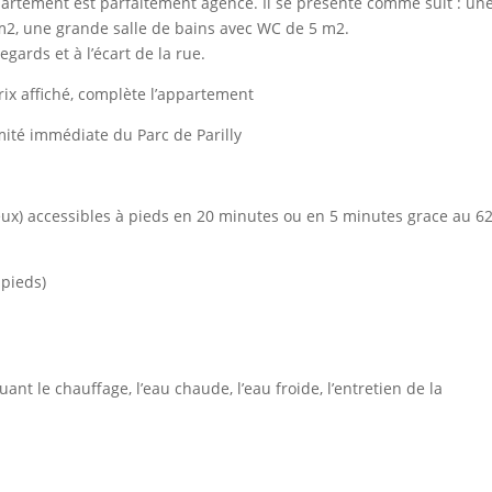
artement est parfaitement agencé. Il se présente comme suit : un
m2, une grande salle de bains avec WC de 5 m2.
gards et à l’écart de la rue.
ix affiché, complète l’appartement
mité immédiate du Parc de Parilly
eux) accessibles à pieds en 20 minutes ou en 5 minutes grace au 6
 pieds)
nt le chauffage, l’eau chaude, l’eau froide, l’entretien de la