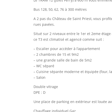
Le TRAM T2 (Jules Ferry) à 600 m vous emmèn
Bus 128, 50, 62, 76 à 300 mètres
A 2 pas du Château de Saint Priest, vous profi
rues pavées.
Situé sur 2 niveaux entre le 1er et 2eme étage 
ce T3 est climatisé et agencé comme suit :
– Escalier pour accéder à l’appartement
– 2 chambres de 15 et 9m2
– une grande salle de bain de 5m2
– WC séparé
– Cuisine séparée moderne et équipée (four, lav
– Salon
Double vitrage
DPE : D
Une place de parking en extérieur est louée a
Chauffage individuel Gaz