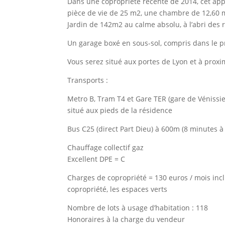
Dans une copropriété récente de 2014, cet app
pièce de vie de 25 m2, une chambre de 12,60 
Jardin de 142m2 au calme absolu, à l’abri des re
Un garage boxé en sous-sol, compris dans le pr
Vous serez situé aux portes de Lyon et à proxi
Transports :
Metro B, Tram T4 et Gare TER (gare de Vénissi
situé aux pieds de la résidence
Bus C25 (direct Part Dieu) à 600m (8 minutes à
Chauffage collectif gaz
Excellent DPE = C
Charges de copropriété = 130 euros / mois inclua
copropriété, les espaces verts
Nombre de lots à usage d’habitation : 118
Honoraires à la charge du vendeur