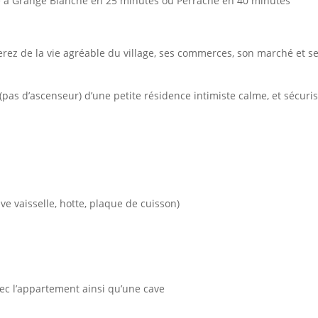
e à Grange Blanche en 25 minutes ou Perrache en 40 minutes
terez de la vie agréable du village, ses commerces, son marché et s
(pas d’ascenseur) d’une petite résidence intimiste calme, et sécuris
e vaisselle, hotte, plaque de cuisson)
vec l’appartement ainsi qu’une cave