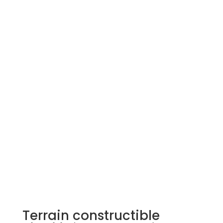
Simulation d'emprunt
Estimer mon bien
Rejoindre Weloge
Trouver un consultant
Accès propriétaire / locataire
Terrain constructible