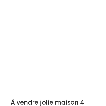
Simulation d'emprunt
Estimer mon bien
Rejoindre Weloge
Trouver un consultant
Accès propriétaire / locataire
À vendre jolie maison 4