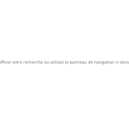
Concept
Liste des bi
ation d'emprunt
Estimer mon bien
Rejoindre Weloge
ffiner votre recherche ou utilisez le panneau de navigation ci-des