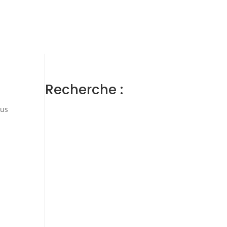
ens
Gestion locative
Témoignages
Blog
Contact
Trouver un consultant
Accès propriétaire / locataire
Recherche :
sus