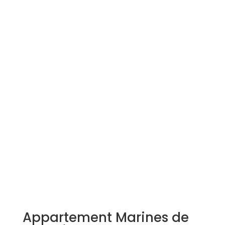
Simulation d'emprunt
Estimer mon bien
Rejoindre Weloge
Trouver un consultant
Accès propriétaire / locataire
Appartement Marines de