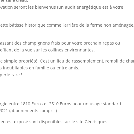
e salle d’eau.
ovation seront les bienvenus (un audit énergétique est à votre
e bâtisse historique comme l’arrière de la ferme non aménagée
massant des champignons frais pour votre prochain repas ou
fitant de la vue sur les collines environnantes.
ne simple propriété. C’est un lieu de rassemblement, rempli de cha
 inoubliables en famille ou entre amis.
perle rare !
gie entre 1810 Euros et 2510 Euros pour un usage standard.
 2021 (abonnements compris)
ien est exposé sont disponibles sur le site Géorisques