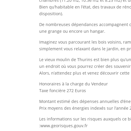
chambres (11.20 m2, 10.36 m2 et 8.25 m2) et un
Bien qu’habitable en l’état, des travaux de rén
disposition).
De nombreuses dépendances accompagnent cett
une grange ou encore un hangar.
Imaginez vous parcourant les bois voisins, ra
simplement vous relaxant dans le jardin, en pro
Le vieux moulin de Thurins est bien plus qu’u
un endroit où vous pourrez créer des souvenirs
Alors, n’attendez plus et venez découvrir cette 
Honoraires à la charge du Vendeur
Taxe foncière 272 Euros
Montant estimé des dépenses annuelles d’éner
Prix moyens des énergies indexés sur l’année
Les informations sur les risques auxquels ce b
:www.georisques.gouv.fr