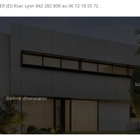
R (EI) Rsac Lyon 842 282 808 au 06 72 18 55 72 .
SU
Barème d’honoraires