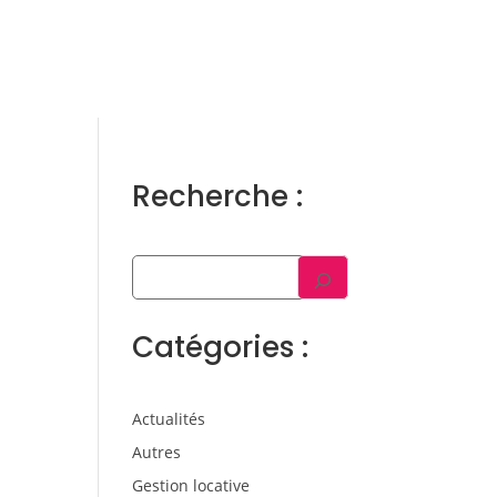
ens
Gestion locative
Témoignages
Blog
Contact
Trouver un consultant
Accès propriétaire / locataire
Recherche :
Catégories :
Actualités
Autres
Gestion locative