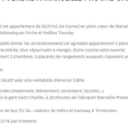
 cet appartement de 56,91m2 (loi Carrez) en plein coeur de Marsei
mblématiques Friche et théâtre Toursky.
ille (limite 1er arrondissement) cet agréable appartement 3 pièc
ne entrée, d’un séjour/salle à manger, d’une cuisine semi-ouverte
essert 2 chambres, 3 placards de rangements auxquels s’ajoutent u
t.
locatif avec une rentabilité d’environ 5,90%.
coles (maternelle, élémentaire, secondaire, facultés…)
de la gare Saint Charles, à 20 minutes de l’aéroport Marseille Prove
es de bus 33, 34… stations de métro et tramway à 10 minutes.
 211€ par trimestre.