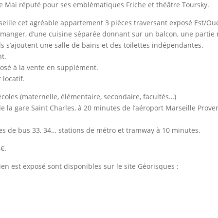
 de Mai réputé pour ses emblématiques Friche et théâtre Toursky.
eille cet agréable appartement 3 pièces traversant exposé Est/Oue
à manger, d’une cuisine séparée donnant sur un balcon, une partie 
 s’ajoutent une salle de bains et des toilettes indépendantes.
t.
posé à la vente en supplément.
locatif.
coles (maternelle, élémentaire, secondaire, facultés…)
de la gare Saint Charles, à 20 minutes de l’aéroport Marseille Prove
es de bus 33, 34… stations de métro et tramway à 10 minutes.
€.
ien est exposé sont disponibles sur le site Géorisques :