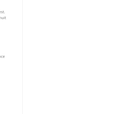
st.
nuit
nce