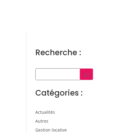
ens
Gestion locative
Témoignages
Blog
Contact
Trouver un consultant
Accès propriétaire / locataire
Recherche :
Catégories :
Actualités
Autres
Gestion locative