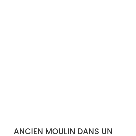
Simulation d'emprunt
Estimer mon bien
Rejoindre Weloge
Trouver un consultant
Accès propriétaire / locataire
ANCIEN MOULIN DANS UN