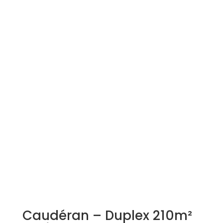
Simulation d'emprunt
Estimer mon bien
Rejoindre Weloge
Trouver un consultant
Accès propriétaire / locataire
Caudéran – Duplex 210m²