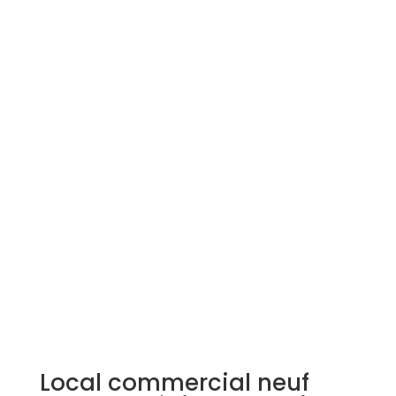
Simulation d'emprunt
Estimer mon bien
Rejoindre Weloge
Trouver un consultant
Accès propriétaire / locataire
Local commercial neuf