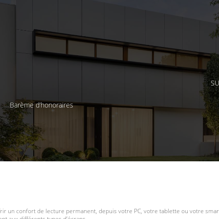
SU
Barème d’honoraires
frir un confort de lecture permanent, depuis votre PC, votre tablette ou votre smar
t aux différents types d’écrans