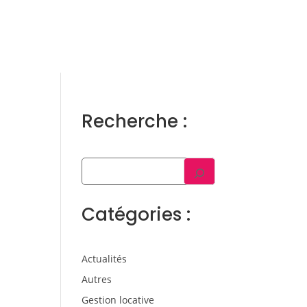
ens
Gestion locative
Témoignages
Blog
Contact
Trouver un consultant
Accès propriétaire / locataire
Recherche :
Catégories :
Actualités
Autres
Gestion locative