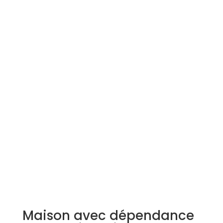
Simulation d'emprunt
Estimer mon bien
Rejoindre Weloge
Trouver un consultant
Accès propriétaire / locataire
Maison avec dépendance