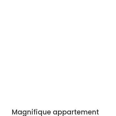
Simulation d'emprunt
Estimer mon bien
Rejoindre Weloge
Trouver un consultant
Accès propriétaire / locataire
Magnifique appartement