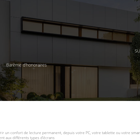
SU
Barème d’honoraires
frir un confort de lecture permanent, depuis votre PC, votre tablette ou votre smar
t aux différents types d’écrans