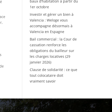
baux d’habitation à partir du
sé
1er octobre
Investir et gérer un bien à
pace
Valencia : Weloge vous
r,
accompagne désormais à
Valencia en Espagne
Bail commercial : la Cour de
cassation renforce les
obligations du bailleur sur
s
les charges locatives (29
janvier 2026)
 de
Clause de solidarité : ce que
tout colocataire doit
vraiment savoir