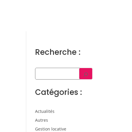
ens
Gestion locative
Témoignages
Blog
Contact
Trouver un consultant
Accès propriétaire / locataire
Recherche :
Catégories :
Actualités
Autres
Gestion locative