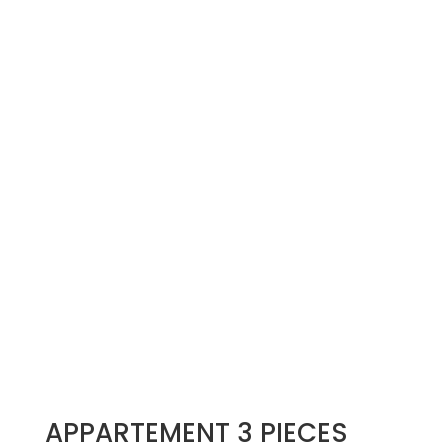
Simulation d'emprunt
Estimer mon bien
Rejoindre Weloge
Trouver un consultant
Accès propriétaire / locataire
APPARTEMENT 3 PIECES